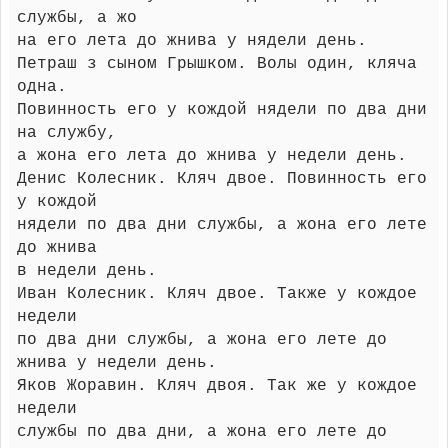
службы, а жо
на его лета до жнива у нядели день.
Петраш з сыном Грышком. Волы один, кляча
одна.
Повинность его у кождой нядели по два дни
на службу,
а жона его лета до жнива у недели день.
Денис Колесник. Кляч двое. Повинность его
у кождой
нядели по два дни службы, а жона его лете
до жнива
в недели день.
Иван Колесник. Кляч двое. Также у кождое
недели
по два дни службы, а жона его лете до
жнива у недели день.
Яков Жоравин. Кляч двоя. Так же у кождое
недели
службы по два дни, а жона его лете до