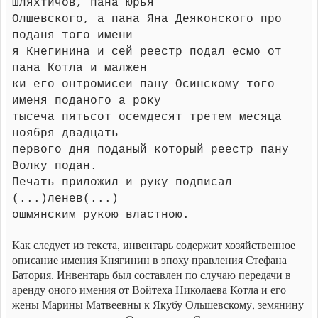
шляхтичов, пана Юрья
Олшевского, а пана Яна Деяконского про
поданя того имени
я Кнегинина и сей реестр подал есмо от
пана Котла и малжен
ки его онтромисеи пану Осинскому того
именя поданого а року
тысеча пятьсот осемдесят третем месяца
ноября двадцать
первого дня поданый который реестр пану
Волку подан.
Печать приложил и руку подписал
(...)ленев(...)
ошмянским рукою властною.
Как следует из текста, инвентарь содержит хозяйственное
описание имения Княгинин в эпоху правления Стефана
Батория. Инвентарь был составлен по случаю передачи в
аренду оного имения от Войтеха Николаева Котла и его
жены Марины Матвеевны к Якубу Ольшевскому, земянину