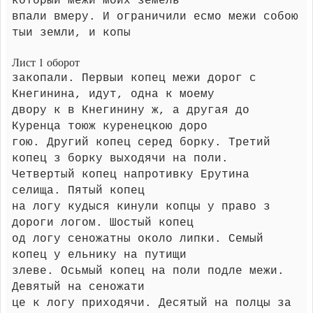
которыи межи моих земель
впали вмеру. И ограничили есмо межи собою
тыи земли, и копы
Лист 1 оборот
закопали. Первыи копец межи дорог с
Кнегинина, идут, одна к моему
двору к в Кнегинину ж, а другая до
Куренца тоюж куренецкою доро
гою. Другий копец серед борку. Третий
копец з борку выходячи на поли.
Четвертый копец напротивку Ерутина
селища. Пятый копец
на логу кудыся кинули копцы у право з
дороги логом. Шостый копец
од логу сеножатны около липки. Семый
копец у ельнику на путищи
злеве. Осьмый копец на поли подле межи.
Девятый на сеножати
це к логу приходячи. Десятый на полцы за