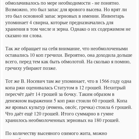
обмолачивалось по мере необходимости - не понятно.
Возможно, это был запас для ярового высева. Но врят ли
это был основной запас зерновых в имении. Инвентарь
упоминает 4 свирна, которые предназначались для
хранения в том числе и зерна. Однако о их содержимом не
сказано ни слова.
Так же обращает на себя внимание, что необмолочеными
оставались 10 коп гречихи. Вероятно, она доходила дольше
всего, перед тем как быть обмолотой. На сколько я помню,
гречиху убирают позже.
Тот же В. Носевич там же упоминает, что в 1566 году одна
копа ржи оценивалась Статутом в 12 грошей. Нехитрый
пересчёт даёт 14 грошей за бочку. Таким образом в
денежном выражении 5 коп ржи стоили 60 грошей. Копа
же яровых культур (ячмень, овсёс, гречка) стоила 6 грошей.
Что даёт ещё 120 грошей. Итого суммарно в гумне
хранилось необмолоченных зерновых на 180 грошей.
По количеству высеяного озимого жита, можно