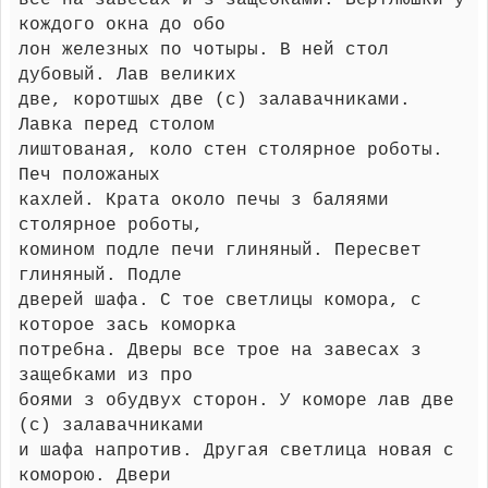
все на завесах и з защебками. Вертлюшки у
кождого окна до обо
лон железных по чотыры. В ней стол
дубовый. Лав великих
две, коротшых две (с) залавачниками.
Лавка перед столом
лиштованая, коло стен столярное роботы.
Печ положаных
кахлей. Крата около печы з баляями
столярное роботы,
комином подле печи глиняный. Пересвет
глиняный. Подле
дверей шафа. С тое светлицы комора, с
которое зась коморка
потребна. Дверы все трое на завесах з
защебками из про
боями з обудвух сторон. У коморе лав две
(с) залавачниками
и шафа напротив. Другая светлица новая с
коморою. Двери