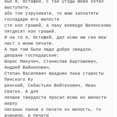
бых я, Остафей, с тае угоды моей хотел
выступати,
або тое узрухивати, то маю заплатити
госпадарю его милости
сто коп грошей, а пану воеводе Виленскому
пятдесят коп грошей.
И на то я, Остафей, дал есми им сеи мои
лист з моею печатю.
А при том были люди добре зведали,
дворане господарские:
Борис Микулич, Станислав Бартошевич,
Андрей Вайнилович,
Степан Василевич врадник пана старосты
Пинского Ку
ренский, Себастьян Войтехович, Иван
Сватко. А для
лепшое твердости просил есми их милости
верху
писаных панов о печати их милость, то
вчинили, и печати