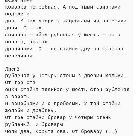
межи ними
коморка потребная. А под тыми свирнами
подклети
два. У них двери з защебками из пробоями
двои. От тых
свирнов стайня рубленая у шесть стен з
вороты, крытая
драницами. От тое стайни другая стаенка
невеликая
Лист 2
рубленая у чотыры стены з дверми малыми.
От тое ста
енки стайня вяликая у шесть стен рубленая
з вороты
и защебками и с пробоями. У той стайни
жолобы и драбины.
От тое стайни бровар у чотыры стены
рубленый. У бровары
чопы два, корыта два. От бровару (..)