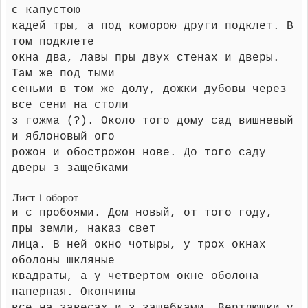
с капустою
кадей тры, а под коморою други подклет. В
том подклете
окна два, лавы пры двух стенах и дверы.
Там же под тыми
сеньми в том же долу, дожки дубовы через
все сени на столи
з гожма (?). Около того дому сад вишневый
и яблоновый ого
рожон и обострожон нове. До того саду
дверы з защебками
Лист 1 оборот
и с пробоями. Дом новый, от того году,
пры земли, наказ свет
лица. В ней окно чотыры, у трох окнах
оболоны шкляные
квадраты, а у четвертом окне оболона
паперная. Окончины