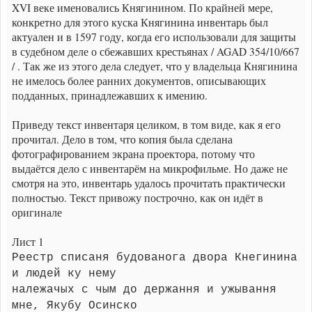
XVI веке именовались Княгинином. По крайней мере,
конкретно для этого куска Княгинина инвентарь был
актуален и в 1597 году, когда его использовали для защиты
в судебном деле о сбежавших крестьянах / AGAD 354/10/667
/ . Так же из этого дела следует, что у владельца Княгинина
не имелось более ранних документов, описывающих
подданных, принадлежавших к имению.
Приведу текст инвентаря целиком, в том виде, как я его
прочитал. Дело в том, что копия была сделана
фотографированием экрана проектора, потому что
выдаётся дело с инвентарём на микрофильме. Но даже не
смотря на это, инвентарь удалось прочитать практически
полностью. Текст привожу построчно, как он идёт в
оригинале
Лист 1
Реестр списаня будованога двора Кнегинина
и людей ку нему
належачых с чым до держання и ужывання
мне, Якубу Осинско