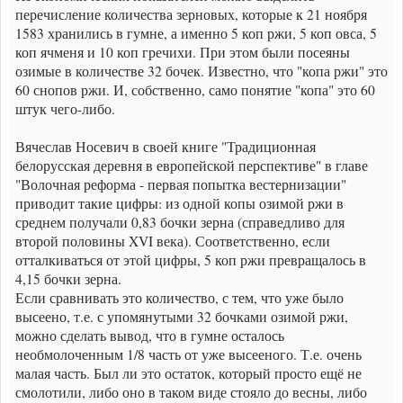
перечисление количества зерновых, которые к 21 ноября
1583 хранились в гумне, а именно 5 коп ржи, 5 коп овса, 5
коп ячменя и 10 коп гречихи. При этом были посеяны
озимые в количестве 32 бочек. Известно, что "копа ржи" это
60 снопов ржи. И, собственно, само понятие "копа" это 60
штук чего-либо.
Вячеслав Носевич в своей книге "Традиционная
белорусская деревня в европейской перспективе" в главе
"Волочная реформа - первая попытка вестернизации"
приводит такие цифры: из одной копы озимой ржи в
среднем получали 0,83 бочки зерна (справедливо для
второй половины XVI века). Соответственно, если
отталкиваться от этой цифры, 5 коп ржи превращалось в
4,15 бочки зерна.
Если сравнивать это количество, с тем, что уже было
высеено, т.е. с упомянутыми 32 бочками озимой ржи,
можно сделать вывод, что в гумне осталось
необмолоченным 1/8 часть от уже высееного. Т.е. очень
малая часть. Был ли это остаток, который просто ещё не
смолотили, либо оно в таком виде стояло до весны, либо