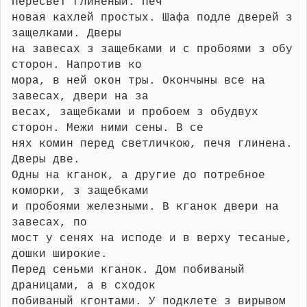
Пересвет глиненый. Печ
новая кахлей простых. Шафа подле дверей з
защелками. Дверы
на завесах з защебками и с пробоями з обу
сторон. Напротив ко
мора, в ней окон тры. Окончыны все на
завесах, двери на за
весах, защебками и пробоем з обудвух
сторон. Межи ними сены. В се
нях комин перед светличкою, печя глинена.
Дверы две.
Одны на кганок, а другие до потребное
коморки, з защебками
и пробоями железными. В кганок двери на
завесах, по
мост у сенях на исподе и в верху тесаные,
дошки широкие.
Перед сеньми кганок. Дом побиваный
драницами, а в сходок
побиваный кгонтами. У подклете з вирывом