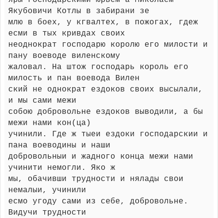
яры господарскими Юрьем а Миколаем
Якубовичи Котлы в забирани зе
млю в боех, у кгвалтех, в пожогах, гдеж
есми в тых кривдах своих
неоднократ господарю королю его милости и
пану воеводе виленскому
жаловал. На штож господарь король его
милость и пан воевода Вилен
ский не однократ ездоков своих высылали,
и мы сами межи
собою добровольне ездоков выводили, а бы
межи нами кон(ца)
учинили. Где ж тыеи ездоки господарскии и
пана воеводины и наши
добровольныи и жадного конца межи нами
учинити немогли. Яко ж
мы, обачивши трудности и нялады свои
немалыи, учинили
есмо угоду сами из себе, добровольне.
Видучи трудности