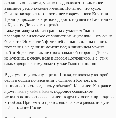
созданными копами, можно предположить примерное
взаимное расположение имений. Полагаю, что кусок
Слизня находился юго-восточнее современного Княгинина.
Граница проходила в районе дороги, идущей из Княгинина
к Куренцу. Дороги тех времён.
Таже упомянута общая граница с участком "пани
воеводиное виленское её милисти из Яцковичи". Чем бы не
было это "Яцковичи", фамилией ли пани, или названием
поселения, на данный момент под Княгинином можно
найти Яцковичи. Так же с юго-западной стороны. Дорога
из Куренца, к слову, вела к дворам Котловичов. Т.е. этих
самых дворов к тому моменту уже было несколько.
В документе упомянута речка Наква, сенокосы у которой
были в общем пользовании у Слизня и Котлов, как
написано "по стародавному обычаю". Как и лес. Как ранее
я уже
писал у себя в блоге
, подобное совместное
использование сенокосов и леса в других местах приводило
к тяжбам. Причём это происходило совсем рядом, по сути,
всё на той же Накве.