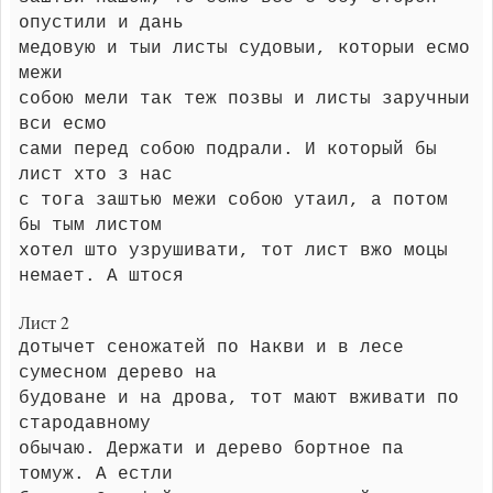
опустили и дань
медовую и тыи листы судовыи, которыи есмо
межи
собою мели так теж позвы и листы заручныи
вси есмо
сами перед собою подрали. И который бы
лист хто з нас
с тога заштью межи собою утаил, а потом
бы тым листом
хотел што узрушивати, тот лист вжо моцы
немает. А штося
Лист 2
дотычет сеножатей по Накви и в лесе
сумесном дерево на
будоване и на дрова, тот мают вживати по
стародавному
обычаю. Держати и дерево бортное па
томуж. А естли