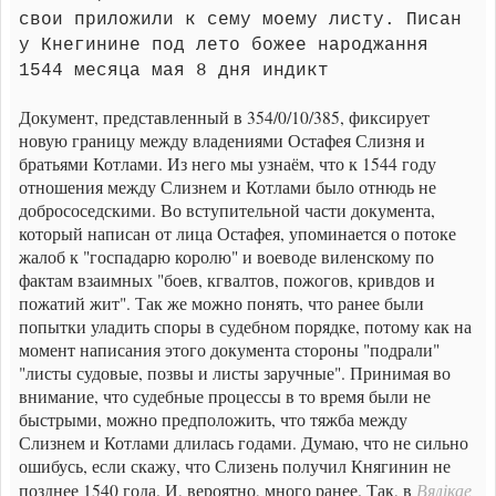
свои приложили к сему моему листу. Писан
у Кнегинине под лето божее народжання
1544 месяца мая 8 дня индикт
Документ, представленный в 354/0/10/385, фиксирует
новую границу между владениями Остафея Слизня и
братьями Котлами. Из него мы узнаём, что к 1544 году
отношения между Слизнем и Котлами было отнюдь не
добрососедскими. Во вступительной части документа,
который написан от лица Остафея, упоминается о потоке
жалоб к "госпадарю королю" и воеводе виленскому по
фактам взаимных "боев, кгвалтов, пожогов, кривдов и
пожатий жит". Так же можно понять, что ранее были
попытки уладить споры в судебном порядке, потому как на
момент написания этого документа стороны "подрали"
"листы судовые, позвы и листы заручные". Принимая во
внимание, что судебные процессы в то время были не
быстрыми, можно предположить, что тяжба между
Слизнем и Котлами длилась годами. Думаю, что не сильно
ошибусь, если скажу, что Слизень получил Княгинин не
Вялікае
позднее 1540 года. И, вероятно, много ранее. Так, в