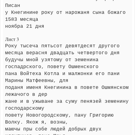
Писан
у Кнегинине року от нарожаня сына божаго
1583 месяца
ноябра 21 дня
Лист 3
Року тысеча пятьсот девятдесят другого
месяца верасня двадцать четвертого дня
будучы мной узятому от земенина
госпадрского, повету Ошменского
пана Войтеха Котла и малжонки его пани
Марины Матфеевны, для
поданя именя Кнегинина в повете Ошмянском
лежачого в дер
жане и в ужыване за суму пенязей земенину
господарскому
повету Новогородскому, пану Григорию
Волку. Якож я, возны,
маючы пры собе людей добрых двух