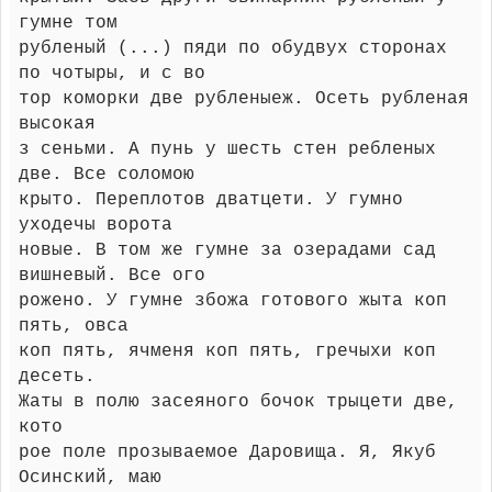
гумне том
рубленый (...) пяди по обудвух сторонах
по чотыры, и с во
тор коморки две рубленыеж. Осеть рубленая
высокая
з сеньми. А пунь у шесть стен ребленых
две. Все соломою
крыто. Переплотов дватцети. У гумно
уходечы ворота
новые. В том же гумне за озерадами сад
вишневый. Все ого
рожено. У гумне збожа готового жыта коп
пять, овса
коп пять, ячменя коп пять, гречыхи коп
десеть.
Жаты в полю засеяного бочок трыцети две,
кото
рое поле прозываемое Даровища. Я, Якуб
Осинский, маю