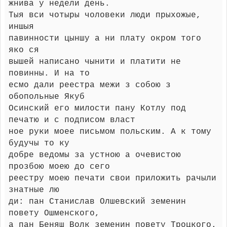
жнива у недели день.
Тыя вси чотыры чоловеки люди прыхожые,
иншыя
павинности цыншу а ни плату окром того
яко ся
вышей написано чынити и платити не
повинны. И на то
есмо дали реестра межи з собою з
обопольные Якуб
Осинский его милости пану Котлу под
печатю и с подписом власт
ное руки моее письмом польским. А к тому
будучы то ку
добре ведомы за устною а очевистою
прозбою моею до сего
реестру моею печати свои приложить рачыли
знатные лю
ди: пан Станислав Олшевский земенин
повету Ошменского,
а пан Беняш Волк земенин повету Троцкого.