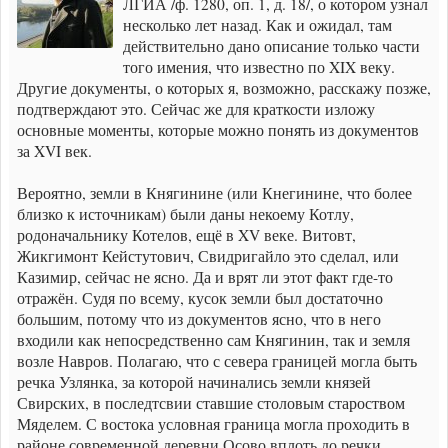
ЛГИА /ф. 1280, оп. 1, д. 18/, о котором узнал
несколько лет назад. Как и ожидал, там
действительно дано описание только части
того имения, что известно по XIX веку.
Другие документы, о которых я, возможно, расскажу позже,
подтверждают это. Сейчас же для краткости изложу
основные моменты, которые можно понять из документов
за XVI век.
Вероятно, земли в Княгинине (или Кнегинине, что более
близко к источникам) были даны некоему Котлу,
родоначальнику Котелов, ещё в XV веке. Витовт,
Жикгимонт Кейстутович, Свидригайло это сделал, или
Казимир, сейчас не ясно. Да и врят ли этот факт где-то
отражён. Судя по всему, кусок земли был достаточно
большим, потому что из документов ясно, что в него
входили как непосредственно сам Княгинин, так и земля
возле Навров. Полагаю, что с севера границей могла быть
речка Узлянка, за которой начинались земли князей
Свирских, в последтсвии ставшие столовым староством
Мяделем. С востока условная граница могла проходить в
районе современной деревни Осово вплоть до речки