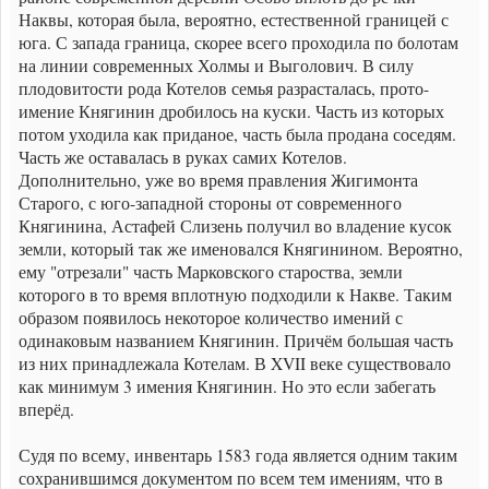
Наквы, которая была, вероятно, естественной границей с
юга. С запада граница, скорее всего проходила по болотам
на линии современных Холмы и Выголович. В силу
плодовитости рода Котелов семья разрасталась, прото-
имение Княгинин дробилось на куски. Часть из которых
потом уходила как приданое, часть была продана соседям.
Часть же оставалась в руках самих Котелов.
Дополнительно, уже во время правления Жигимонта
Старого, с юго-западной стороны от современного
Княгинина, Астафей Слизень получил во владение кусок
земли, который так же именовался Княгинином. Вероятно,
ему "отрезали" часть Марковского староства, земли
которого в то время вплотную подходили к Накве. Таким
образом появилось некоторое количество имений с
одинаковым названием Княгинин. Причём большая часть
из них принадлежала Котелам. В XVII веке существовало
как минимум 3 имения Княгинин. Но это если забегать
вперёд.
Судя по всему, инвентарь 1583 года является одним таким
сохранившимся документом по всем тем имениям, что в