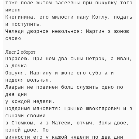
тоже поле жытом засеевшы пры выкупку того
именя
Кнегинина, его милости пану Котлу, подать
и поступить.
Челяди дворноя невольноя: Мартин з жоною
своею
Лист 2 оборот
Парасею. При нем два сыны Петрок, а Иван,
а дочка
Оршуля. Мартину и жоне его субота и
неделя вольныя.
Лаврын не повинен болш служить одно по
два дни
у кождой недели.
Подданыя мяновитя: Грышко Швокгярович и з
сынами своими
з Стомком, и з Матеем, отчыч. Волы двое,
коней двое. По
винности его у кажой нядели по два дни