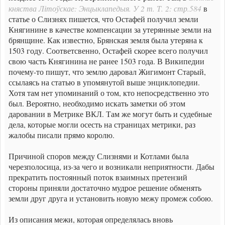
княства Літоўскае: Энцыклапедыя. У 2 т. Т. 2: стр.584
в
статье о Слизнях пишется, что Остафей получил земли
Княгинине в качестве компенсации за утерянные земли на
брянщине. Как известно, Брянская земля была утеряна к
1503 году. Соответсвенно, Остафей скорее всего получил
свою часть Княгинина не ранее 1503 года. В Википедии
почему-то пишут, что землю даровал Жигимонт Старый,
ссылаясь на статью в упомянутой выше энциклопедии.
Хотя там нет упоминаний о том, кто непосредственно это
был. Вероятно, необходимо искать заметки об этом
даровании в Метрике ВКЛ. Там же могут быть и судебные
дела, которые могли осесть на страницах метрики, раз
жалобы писали прямо королю.
Причиной споров между Слизнями и Котлами была
черезполосица, из-за чего и возникали неприятности. Дабы
прекратить постоянный поток взаимных претензий
стороны приняли достаточно мудрое решение обменять
земли друг друга и установить новую межу промеж собою.
Из описания межи, которая определялась вновь