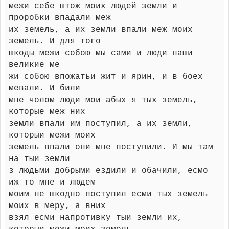
межи себе штож моих людей земли и
проробки впадали меж
их земель, а их земли впали меж моих
земель. И для того
шкоды межи собою мы сами и люди наши
великие ме
жи собою впожатьи жит и ярин, и в боех
мевали. И били
мне чолом люди мои абых я тых земель,
которые меж них
земли впали им поступил, а их земли,
которыи межи моих
земель впали они мне поступили. И мы там
на тыи земли
з людьми добрыми ездили и обачили, есмо
иж то мне и людем
моим не шкодно поступил есми тых земель
моих в меру, а вних
взял есми напротивку тыи земли их,