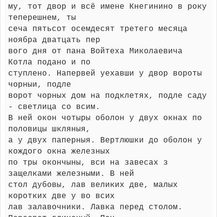
му, тот двор и всё имене Кнегинино в року
теперешнем, ты
сеча пятьсот осемдесят третего месяца
ноябра дватцать пер
вого дня от пана Войтеха Миколаевича
Котла подано и по
ступлено. Напервей уехавши у двор вороты
чорныи, подле
ворот чорных дом на подклетях, подле саду
- светлица со всим.
В ней окон чотыры оболон у двух окнах по
половицы шкляныя,
а у двух паперныя. Вертлюшки до оболон у
кождого окна железных
по тры окончыны, вси на завесах з
защелками железными. В ней
стол дубовы, лав великих две, малых
коротких две у во всих
лав залавочники. Лавка перед столом.