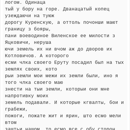
логом. Одинаца
тый у бору на горе. Дванацатый копец
узеждаючи на туюж
дорогу Куренскую, а оттоль почонши мают
границу з бояры,
пани воеводиное Виленское ее милости з
Яцковичи, неруша
ючи земель их ни вчом аж до дворов их
Котловичов. А которого
есми члка своего Еруту посадил был на тых
землях своих, кото
рыи земли мои межи их земли были, ино я
того члка своего маю
знести на тыи земли, которыи они мне
напротивку моих
земель подавали. И которые кгвалты, бои и
грабежи,
пожоги, пожате жит и ярин, што есмо мели
втом
заштьи нашом, то есмо все с обу сторон