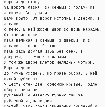
ворота до ставу.
За вороты лазня (з) сеньми с полами из
лавками. Все драни
цами крыто. От ворот истопка з дверми, з
лавами,
с печю. В ней жорны двои зо всим нарадом.
От тое истопки
изба великая з сеньми, з дверми, и з
лавами, з печю. От тое
избы зась другая изба без сени, з
дверами, с печю и з лавами.
У том же дворе клеток челядных чотыры.
Ворота двои
до гумна уходечы. По праве обора. В ней
пуней рубленых
у шесть стен две, соломою крытые. Подле
оборы свинарник
рубленый. А наверху курник там же
рубленый и драницами
крытый. Зась други свинарник рубленый у