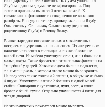
господарскому, повета Ошмянского. Сумма уплоченная
Якубом в данном документе не зафиксирована. Под
текстом оригинала имеются 3 оттиска печатей. К
сожалению на фотокопии их совершенно не возможно
разобрать. Но, судя по тексту, принадлежали они Якубу
Ольшевскому, Станиславу Ольшевскому (вероятно,
родственнику Якуба) и Беняшу Волку.
В инвентаре дано описание жилых и хозяйственных
построек с внутренним их наполнением. Из интересного:
наличие остекления в светлицах, а так же обложеные
кахлей печи. Из мебели упомянуты столы, лавы большие и
малые, шафы. Также бросается в глаза сильная фиксация на
"защебках" у дверей. Хозяйские дома были на подклетях,
т.е. имели цоколь, в котором что-то можно было хранить.
На подклетях также стояли и 2 свирны, в общем же из было
4 штуки. Упомянуто наличие 2 больших и одной малой
стайни. Свинарник с курятником, пуня, осеть, а также
бровар с баней, гумно. Отдельно упоминаются 4 клети для
челяди дворной.
Из экономических показателей можно выделить