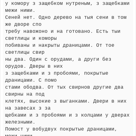
у комору з защебком нутреным, з защебками
межи ними.
Сеней нет. Одно дерево на тыя сени в том
же дворе спо
требу навожоно и на готовано. Есть тыи
светлицы и коморы
побиваны и накрыты драницами. От тое
светлицы свир
ны два. Один с орудами, а други без
орудов. Дверы в них
з защебками и з пробоями, покрытые
драницами. С помо
стами ободва. От тых свирнов другие два
свирны на под
клетях, высокие з выганками. Двери в них
на завесах з за
щебками и з пробоями и з колцами у дверах
железными.
Помост у вобудвух покрытые драницами,