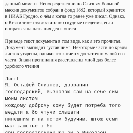
данный момент. Непосредственно по Слизням большой
массив документов собран в фонд 1662, который хранится
в НИАБ Гродно, о чём я когда-то ранее уже писал. Однако,
о Княгинине там достаточно скудные сведения, если
опираться на названия дел в описи.
Приведе текст документа в том виде, как я это прочитал.
Документ выглядит "уставшим". Некоторые части по краям
листов утярены, однако это касается достаточно малой его
части. Знаки препинания расставлены мной для более
удобного чтения
Лист 1
Я, Остафей Слизнев, дворанин
господарский, вызноваю сам на себе сим
моим листом
кождому доброму кому будет потреба того
ведати а бо чтучи слышати
нинешним и на потом будучим, штож есми
мал зашстье з бо