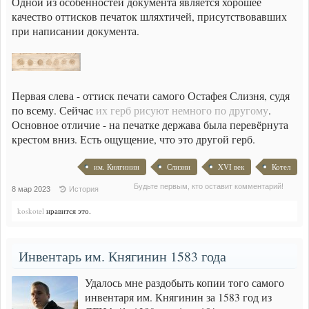
Одной из особенностей документа является хорошее
качество оттисков печаток шляхтичей, присутствовавших
при написании документа.
Первая слева - оттиск печати самого Остафея Слизня, судя
по всему. Сейчас
их герб рисуют немного по другому
.
Основное отличие - на печатке держава была перевёрнута
крестом вниз. Есть ощущение, что это другой герб.
им. Княгинин
Слизни
XVI век
Котел
Будьте первым, кто оставит комментарий!
8 мар 2023
История
koskotel
нравится это.
Инвентарь им. Княгинин 1583 года
Удалось мне раздобыть копии того самого
инвентаря им. Княгинин за 1583 год из