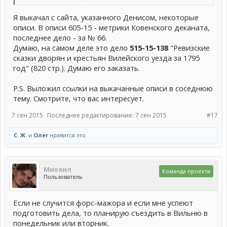
года:
Я выкачал с сайта, указанного Денисом, некоторые
описи. В описи 605-15 - метрики Ковенского деканата,
последнее дело - за № 66.
Думаю, на самом деле это дело
515-15-138
"Ревизские
сказки дворян и крестьян Вилейского уезда за 1795
год" (820 стр.). Думаю его заказать.
P.S. Выложил ссылки на выкачанные описи в соседнюю
тему. Смотрите, что вас интересует.
7 сен 2015
Последнее редактирование:
7 сен 2015
#17
С. Ж.
и
Олег
нравится это.
Михаил
Команда проекта
Пользователь
Если не случится форс-мажора и если мне успеют
подготовить дела, то планирую съездить в Вильню в
понедельник или вторник.