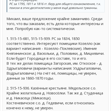
РС за 1795, 1811 и 1816 гг. беру для общего ознакомления, т.к.
поиски в этих десятилетиях у меня ещё довольно туманны.
Михаил, ваше предложение крайне заманчиво. Среди
того, что вы заказали, есть дела которые интересны и
мне. Попробую как-то систематически.
1. 515-15-681, 515-15-939. РС за 1834, 1850
соответственно. Интересуют помещики Козелло (как
вариант написания - Козелло-Поклевские). Имение
Княгининское: д. Васюльки, д. Половики, д. Мицкевичи.
Если будет Городище в его составе, то и его.
В тех же делах помещица Загорская, им. Откоское - д.
Здрыгаловичи (варианты написания: Уздрыгаловичи,
Вздрыгаловичи.) На счёт её, помещицы, не уверен,
данные за 1860-1870 годы.
2. 515-15-936. Казённые крестьяне. Мядельское с.о.
Крайне желательна д. Новосёлки. Так же д. Студеница
и д. Никасецк (Микасецк).
Костеневичское с.о. д. Гедевичи, если относилась
конечно к нему, не уверен.