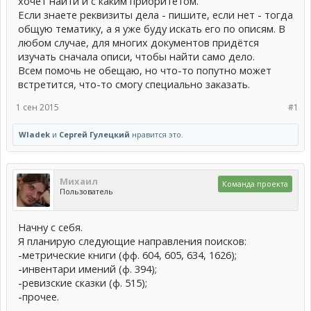
хочет найти и с каким приоритетом.
Если знаете реквизиты дела - пишите, если нет - тогда
общую тематику, а я уже буду искать его по описям. В
любом случае, для многих документов придётся
изучать сначала описи, чтобы найти само дело.
Всем помочь не обещаю, но что-то попутно может
встретится, что-то смогу специально заказать.
1 сен 2015
#1
Wladek
и
Сергей Гулецкий
нравится это.
Михаил
Команда проекта
Пользователь
Начну с себя.
Я планирую следующие направления поисков:
-метрические книги (фф. 604, 605, 634, 1626);
-инвентари имений (ф. 394);
-ревизские сказки (ф. 515);
-прочее.