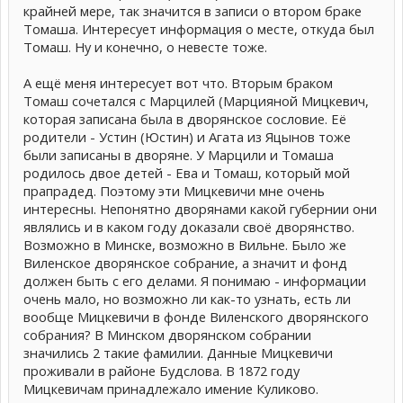
крайней мере, так значится в записи о втором браке
Томаша. Интересует информация о месте, откуда был
Томаш. Ну и конечно, о невесте тоже.
А ещё меня интересует вот что. Вторым браком
Томаш сочетался с Марцилей (Марцияной Мицкевич,
которая записана была в дворянское сословие. Её
родители - Устин (Юстин) и Агата из Яцынов тоже
были записаны в дворяне. У Марцили и Томаша
родилось двое детей - Ева и Томаш, который мой
прапрадед. Поэтому эти Мицкевичи мне очень
интересны. Непонятно дворянами какой губернии они
являлись и в каком году доказали своё дворянство.
Возможно в Минске, возможно в Вильне. Было же
Виленское дворянское собрание, а значит и фонд
должен быть с его делами. Я понимаю - информации
очень мало, но возможно ли как-то узнать, есть ли
вообще Мицкевичи в фонде Виленского дворянского
собрания? В Минском дворянском собрании
значились 2 такие фамилии. Данные Мицкевичи
проживали в районе Будслова. В 1872 году
Мицкевичам принадлежало имение Куликово.