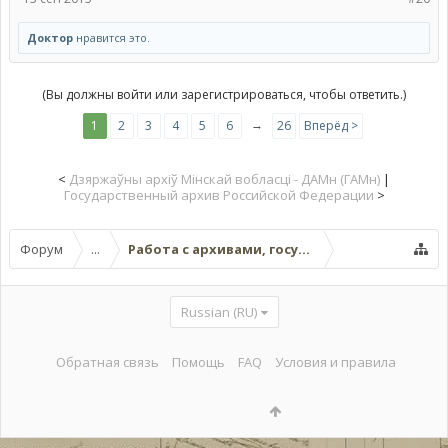
Доктор
нравится это.
(Вы должны войти или зарегистрироваться, чтобы ответить.)
→
1
2
3
4
5
6
26
Вперёд >
<
Дзяржаўны архіў Мінскай вобласці - ДАМн (ГАМн)
|
Государственный архив Российской Федерации
>
Форум
...
Работа с архивами, госучреждениями, онла
Russian (RU)
Обратная связь
Помощь
FAQ
Условия и правила