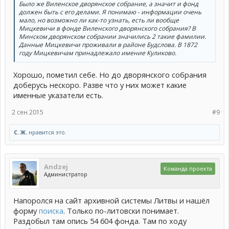
Было же Виленское дворянское собрание, а значит и фонд
должен быть с его делами. Я понимаю - информации очень
мало, но возможно ли как-то узнать, есть ли вообще
Мицкевичи в фонде Виленского дворянского собрания? В
Минском дворянском собрании значились 2 такие фамилии.
Данные Мицкевичи проживали в районе Будслова. В 1872
году Мицкевичам принадлежало имение Куликово.
Хорошо, пометил себе. Но до дворянского собрания
доберусь нескоро. Разве что у них может какие
именные указатели есть.
2 сен 2015
#9
С. Ж.
нравится это.
Andzej
Команда проекта
Администратор
Напоролся на сайт архивной системы Литвы и нашёл
форму
поиска
. Только по-литовски понимает.
Раздобыл там опись 54 604 фонда. Там по ходу