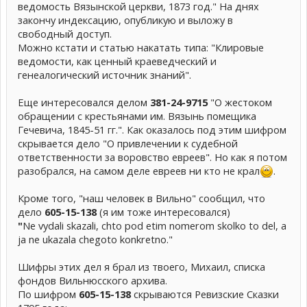
ведомость Вязынской церкви, 1873 год." На днях
закончу индексацию, опубликую и выложу в
свободный доступ.
Можно кстати и статью накатать типа: "Клировые
ведомости, как ценный краеведческий и
генеалогический источник знаний".
Еще интересовался делом
381-24-9715
"О жестоком
обращении с крестьянами им. Вязынь помещика
Гечевича, 1845-51 гг.". Как оказалось под этим шифром
скрывается дело "О привлечении к судебной
ответственности за воровство евреев". Но как я потом
разобрался, на самом деле евреев ни кто не крал
.
Кроме того, "наш человек в Вильно" сообщил, что
дело
605-15-138
(я им тоже интересовался)
"
Ne vydali skazali, chto pod etim nomerom skolko to del, a
ja ne ukazala chegoto konkretno."
Шифры этих дел я брал из твоего, Михаил, списка
фондов Вильнюсского архива.
По шифром
605-15-138
скрываются Ревизские Сказки