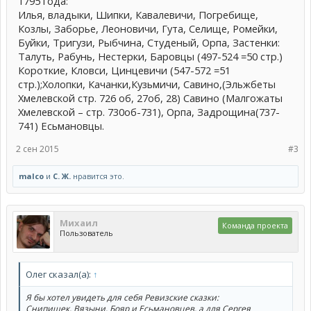
1795 года:
Илья, владыки, Шипки, Кавалевичи, Погребище,
Козлы, Заборье, Леоновичи, Гута, Селище, Ромейки,
Буйки, Тригузи, Рыбчина, Студеный, Орпа, Застенки:
Талуть, Рабунь, Нестерки, Баровцы (497-524 =50 стр.)
Короткие, Кловси, Цинцевичи (547-572 =51
стр.);Холопки, Качанки,Кузьмичи, Савино,(Эльжбеты
Хмелевской стр. 726 об, 27об, 28) Савино (Малгожаты
Хмелевской – стр. 730об-731), Орпа, Задрощина(737-
741) Есьмановцы.
2 сен 2015
#3
malco
и
С. Ж.
нравится это.
Михаил
Команда проекта
Пользователь
Олег сказал(а):
↑
Я бы хотел увидеть для себя Ревизские сказки:
Снипишек, Вязыни, Бояр и Есьмановцев, а для Сергея