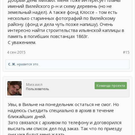
имений Вилейского р-н и схему деревень (но не
земельный надел). А также фонд Клоссе - том есть
несколько старинных фотографий по Вилейскому
району. (фонд и дела чуть позже напишу). Очень
интересно найти строительства ильянской каплицы в
память в погибших повстанцах 1863г.
С уважением.
4 сен 2015
#15
С. Ж.
нравится это.
Михаил
Команда проекта
Пользователь
Увы, в Вильне на понедельник остаться не смог. Но
надеюсь съездить специально в архив в течение
ближайших дней.
Зато связался с архивом по телефону и договорился
выслать им список дел под заказ. Так что по приезду
они уже будут меня ждать.