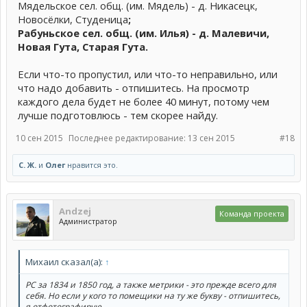
Мядельское сел. общ. (им. Мядель) - д. Никасецк,
Новосёлки, Студеница
;
Рабуньское сел. общ. (им. Илья) - д. Малевичи,
Новая Гута, Старая Гута.
Если что-то пропустил, или что-то неправильно, или
что надо добавить - отпишитесь. На просмотр
каждого дела будет не более 40 минут, потому чем
лучше подготовлюсь - тем скорее найду.
10 сен 2015
Последнее редактирование:
13 сен 2015
#18
С. Ж.
и
Олег
нравится это.
Andzej
Команда проекта
Администратор
Михаил сказал(а):
↑
РС за 1834 и 1850 год, а также метрики - это прежде всего для
себя. Но если у кого то помещики на ту же букву - отпишитесь,
я отфотографирую.