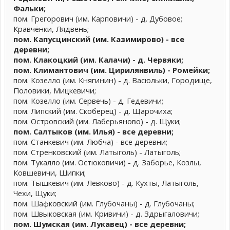
Фальки;
пом. Грегорович (им. Карповичи) - д. Дубовое;
Кравчёнки, Лядвень;
пом. Капусцинский (им. Казимирово) - все
деревни;
пом. Клакоцкий (им. Калачи) - д. Червяки;
пом. Климантович (им. Цирилянвиль) - Ромейки;
пом. Козелло (им. Княгинин) - д. Васюльки, Городище,
Половики, Мицкевичи;
пом. Козелло (им. Сервечь) - д. Гедевичи;
пом. Липский (им. Скоберец) - д. Щарочиха;
пом. Островский (им. Лаберьяново) - д. Щуки;
пом. Салтыков (им. Илья) - все деревни;
пом. Станкевич (им. Любча) - все деревни;
пом. Стренковский (им. Латыголь) - Латыголь;
пом. Тукалло (им. Остюковичи) - д. Заборье, Козлы,
Ковшевичи, Шипки;
пом. Тышкевич (им. Левково) - д. Кухты, Латыголь,
Чехи, Щуки;
пом. Шафковский (им. Глубочаны) - д. Глубочаны;
пом. Швыковская (им. Кривичи) - д. Здрыгаловичи;
пом. Шумская (им. Лукавец) - все деревни;