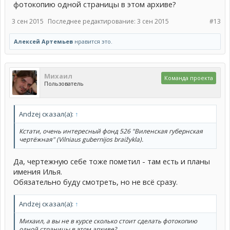
фотокопию одной страницы в этом архиве?
3 сен 2015
Последнее редактирование:
3 сен 2015
#13
Алексей Артемьев
нравится это.
Михаил
Команда проекта
Пользователь
Andzej сказал(а):
↑
Кстати, очень интересный фонд 526 "Виленская губернская
чертёжная" (Vilniaus gubernijos braižykla).
Да, чертежную себе тоже пометил - там есть и планы
имения Илья.
Обязательно буду смотреть, но не всё сразу.
Andzej сказал(а):
↑
Михаил, а вы не в курсе сколько стоит сделать фотокопию
одной страницы в этом архиве?