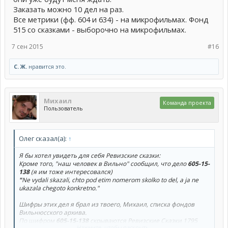
Заказать можно 10 дел на раз.
Все метрики (фф. 604 и 634) - на микрофильмах. Фонд
515 со сказками - выборочно на микрофильмах.
7 сен 2015
#16
С. Ж.
нравится это.
Михаил
Команда проекта
Пользователь
Олег сказал(а):
↑
Я бы хотел увидеть для себя Ревизские сказки:
Кроме того, "наш человек в Вильно" сообщил, что дело
605-15-
138
(я им тоже интересовался)
"
Ne vydali skazali, chto pod etim nomerom skolko to del, a ja ne
ukazala chegoto konkretno."
Шифры этих дел я брал из твоего, Михаил, списка фондов
Вильнюсского архива.
По шифром
605-15-138
скрываются Ревизские Сказки 1795
Нажмите, чтобы раскрыть...