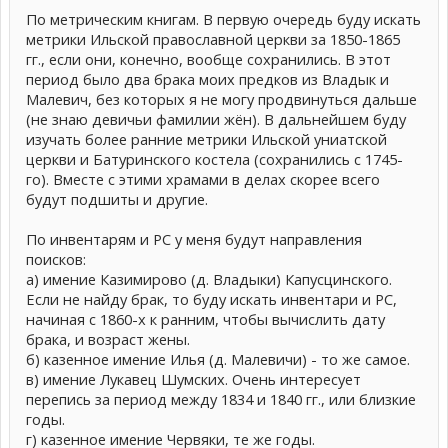
По метрическим книгам. В первую очередь буду искать
метрики Ильской православной церкви за 1850-1865
гг., если они, конечно, вообще сохранились. В этот
период было два брака моих предков из Владык и
Малевич, без которых я не могу продвинуться дальше
(не знаю девичьи фамилии жён). В дальнейшем буду
изучать более ранние метрики Ильской униатской
церкви и Батуринского костела (сохранились с 1745-
го). Вместе с этими храмами в делах скорее всего
будут подшиты и другие.
По инвентарям и РС у меня будут направления
поисков:
а) имение Казимирово (д. Владыки) Капусцинского.
Если не найду брак, то буду искать инвентари и РС,
начиная с 1860-х к ранним, чтобы вычислить дату
брака, и возраст жены.
б) казенное имение Илья (д. Малевичи) - то же самое.
в) имение Лукавец Шумских. Очень интересует
перепись за период между 1834 и 1840 гг., или близкие
годы.
г) казенное имение Червяки, те же годы.