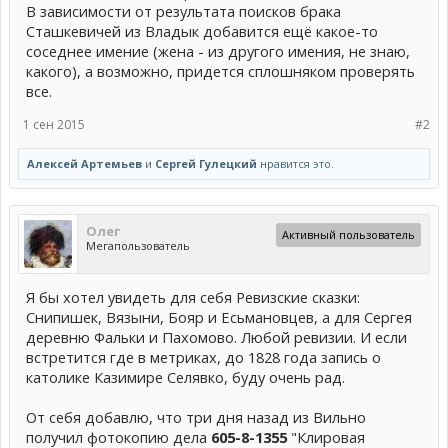
В зависимости от результата поисков брака
Сташкевичей из Владык добавится ещё какое-то
соседнее имение (жена - из другого имения, не знаю,
какого), а возможно, придется сплошняком проверять
все.
1 сен 2015
#2
Алексей Артемьев
и
Сергей Гулецкий
нравится это.
Олег
Активный пользователь
Мегапользователь
Я бы хотел увидеть для себя Ревизские сказки:
Снипишек, Вязыни, Бояр и Есьмановцев, а для Сергея
деревню Фальки и Пахомово. Любой ревизии. И если
встретится где в метриках, до 1828 года запись о
католике Казимире Селявко, буду очень рад.
От себя добавлю, что три дня назад из Вильно
получил фотокопию дела
605-8-1355
"Клировая