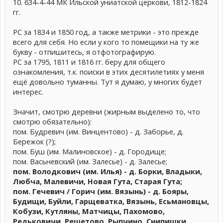
10. 634-4-44 МК Ильской униатской церкови, 1812-1824
гг.
РС за 1834 и 1850 год, а также метрики - это прежде
всего для себя. Но если у кого то помещики на ту же
букву - отпишитесь, я отфотографирую.
РС за 1795, 1811 и 1816 гг. беру для общего
ознакомления, т.к. поиски в этих десятилетиях у меня
ещё довольно туманны. Тут я думаю, у многих будет
интерес.
Значит, смотрю деревни (жирным выделено то, что
смотрю обязательно):
пом. Будревич (им. Винцентово) - д. Заборье, д.
Бережок (?);
пом. Буш (им. Малиновское) - д. Городище;
пом. Васьневский (им. Залесье) - д. Залесье;
пом. Володкович (им. Илья) - д. Борки, Владыки,
Любча, Малевичи, Новая Гута, Старая Гута;
пом. Гечевич / Горич (им. Вязынь) - д. Бояры,
Будищи, Буйли, Гарщеватка, Вязынь, Есьмановцы,
Кобузи, Кутляны, Матчицы, Пахомово,
Редьковичи, Решетово, Рыпчино, Снипишки,