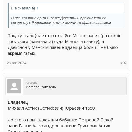
Dia сказал(а):
↑
И все это явно одни и те же Дексняны, у речки Уши по
соседству с Радошковичами и имением Красносельским
Так, тут галоўнае што гэта ўсе Менскі павет (раз з кніг
гродскага (замкавага) суда Мінскага павету), а
Дзекснян у Менскім павеце здаецца больш і не было
акрамя гэтых.
29 авг 2024
#97
rawas
Мегапользователь
Владелец
Михаил Астик (Остикович) Юрьевич 1550,
до этого принадлежали бабушке Петровой Белой
пани Ганне Александровне жене Григория Астик
Станиславовича