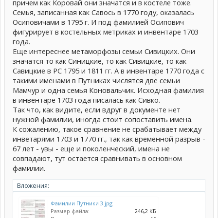
причем как Коровай они значатся и в костеле тоже.
Семья, записанная как Савось в 1770 году, оказалась
Осиповичами в 1795 г. И под фамилией Осипович
фигурирует в костельных метриках и инвентаре 1703
года.
Еще интереснее метаморфозы семьи Сивицких. Они
значатся то как Синицкие, то как Сивицкие, то как
Савицкие в РС 1795 и 1811 гг. А в инвентаре 1770 года с
такими именами в Путниках числятся две семьи
Мамчур и одна семья Коновальчик. Исходная фамилия
в инвентаре 1703 года писалась как Сивко.
Так что, как видите, если вдруг в документе нет
нужной фамилии, иногда стоит сопоставить имена.
К сожалению, такое сравнение не срабатывает между
инветарями 1703 и 1770 гг., так как временной разрыв -
67 лет - увы - еще и поколенческий, имена не
совпадают, тут остается сравнивать в основном
фамилии.
Вложения:
Фамилии Путники 3.jpg
Размер файла:
246,2 КБ