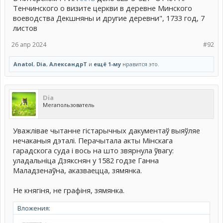
Тенчинского о визите церкви в деревне Минского
воеводства Декшняны и другие деревни", 1733 год, 7
листов
26 апр 2024
#92
Anatol
,
Dia
,
АлександрТ
и
ещё 1-му
нравится это.
Dia
Мегапользователь
Уважлівае чытанне гістарычных дакументаў выяўляе
нечаканыя дэталі. Перачытала акты Мінскага
гарадскога суда і вось на што звярнула ўвагу:
уладальніца Дзякснян у 1582 годзе Ганна
Маладзенаўна, аказваецца, зямянка.
Не княгіня, не графіня, зямянка.
Вложения: