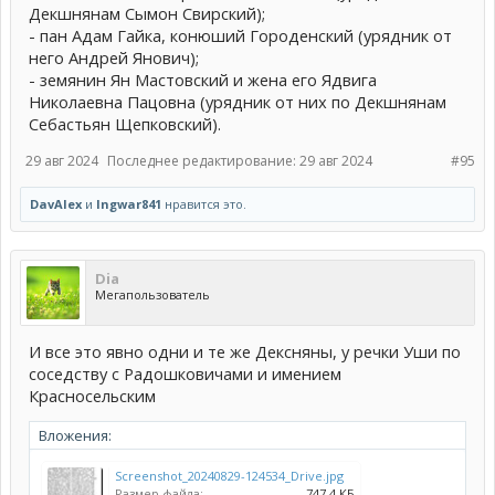
Декшнянам Сымон Свирский);
- пан Адам Гайка, конюший Городенский (урядник от
него Андрей Янович);
- земянин Ян Мастовский и жена его Ядвига
Николаевна Пацовна (урядник от них по Декшнянам
Себастьян Щепковский).
29 авг 2024
Последнее редактирование:
29 авг 2024
#95
DavAlex
и
Ingwar841
нравится это.
Dia
Мегапользователь
И все это явно одни и те же Дексняны, у речки Уши по
соседству с Радошковичами и имением
Красносельским
Вложения:
Screenshot_20240829-124534_Drive.jpg
Размер файла:
747,4 КБ