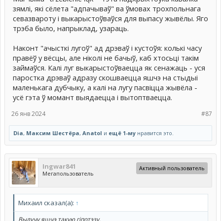
зямлі, які сёлета "адпачываў" ва ўмовах трохпольнага
севазвароту і выкарыстоўваўся для выпасу жывёлы. Яго
трэба было, напрыклад, узараць.
Наконт "ачысткі лугоў" ад дрэваў і кустоўя: колькі часу
правёў у вёсцы, але ніколі не бачыў, каб хтосьці такім
займаўся. Калі луг выкарыстоўваецца як сенажаць - уся
паростка дрэваў адразу скошваецца яшчэ на стыдыі
маленькага дубчыку, а калі на лугу пасвіцца жывёла -
усё гэта ў момант выядаецца і вытоптваецца.
26 янв 2024
#87
Dia
,
Максим Шестёра
,
Anatol
и
ещё 1-му
нравится это.
Ingwar841
Активный пользователь
Мегапользователь
Михаил сказал(а):
↑
Вылучу яшчэ такую гіпотэзу.