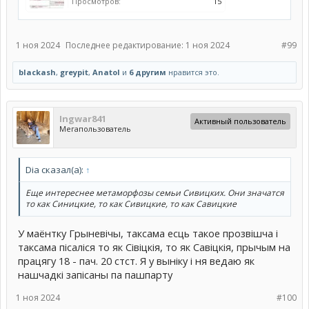
Просмотров:
15
1 ноя 2024
Последнее редактирование:
1 ноя 2024
#99
blackash
,
greypit
,
Anatol
и
6 другим
нравится это.
Ingwar841
Активный пользователь
Мегапользователь
Dia сказал(а):
↑
Еще интереснее метаморфозы семьи Сивицких. Они значатся
то как Синицкие, то как Сивицкие, то как Савицкие
У маёнтку Грыневічы, таксама есць такое прозвішча і
таксама пісаліся то як Сівіцкія, то як Савіцкія, прычым на
працягу 18 - пач. 20 стст. Я у выніку і ня ведаю як
нашчадкі запісаны па пашпарту
1 ноя 2024
#100