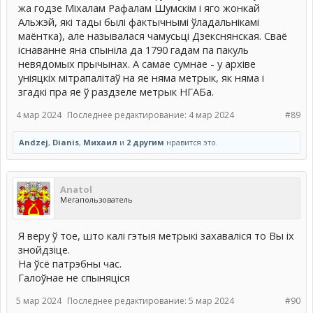
жа годзе Міхалам Рафалам Шумскім і яго жонкай
Альжэй, які тады былі фактычнымі ўладальнікамі
маёнтка), але называлася чамусьці Дзекснянская. Сваё
існаванне яна спыніла да 1790 гадам па пакуль
невядомых прычынах. А самае сумнае - у архіве
уніяцкіх мітрапалітаў на яе няма метрык, як няма і
згадкі пра яе ў раздзеле метрык НГАБа.
4 мар 2024
Последнее редактирование:
4 мар 2024
#89
Andzej
,
Dianis
,
Михаил
и
2 другим
нравится это.
Anatol
Мегапользователь
Я веру ў тое, што калі гэтыя метрыкі захаваліся то Вы іх
знойдзіце.
На ўсё патрэбны час.
Галоўнае не спыняціся
5 мар 2024
Последнее редактирование:
5 мар 2024
#90