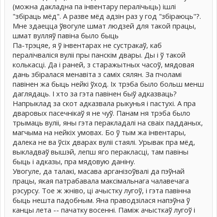
(можна дакладна па інвентару пералічыць) ішлі
"збіраць мёд". А разве мёд адзін раз у год "збіраюць"?.
Мне здаецца ўвогуле шмат людзей для такой працы,
шмат вулляў павіна было быць
Па-трэцяе, я ў інвентарах не сустракаў, каб
пералічваліся вуліі пры панскім двары. Ды і ў такой
колькасці. Да і раней, з старажытных часоў, мядовая
дань збіралася менавіта з саміх сялян. За пчоламі
павінен жа быць нейкі ўход. Іх трэба было больш менш
даглядаць. І хто за гэта павінен быў адказваць?
Напрыклад за скот адказвала рыкунья і пастухі. А пра
дваровых пасечнікаў я не чуў. Панам ня трэба было
трымаць вуліі, яны гэта перакладалі на сваіх падданых,
магчыма на нейкіх умовах. Бо ў тым жа інвентары,
далека не ва ўсіх дварах вуліі стаялі. Урывак пра мёд,
выкладваў вышэй, лепш яго перакласці, там павіны
быць і адказы, пра мядовую даніну.
Увогуле, да талакі, масава арганізоўвалі да пэўнай
працы, якая патрабавала максімальнага чалавечага
рэсурсу. Тое ж жніво, ці ачыстку лугоў, і гэта павінна
быць нешта падобным. Яна праводзілася напэўна ў
канцы лета -- пачатку восенні. Паміж ачысткаў лугоў і