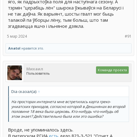
яго, як падрыхтоўка поля для наступнага сезону. А
тэрмін "церабіць лён" шырока ўжываўся на Беларусі і
не так даўна. Як варыянт, шосты гвалт мог быць
талакой па ўборцы лёну, тым больш, што там
згадваецца яшчэ і ільняное дзякла.
5 мар 2024
#91
Anatol
нравится это.
Михаил
Команда проекта
Пользователь
Dia сказал(а):
↑
На просторах интернета мне встретилась карта греко-
униатских приходов, согласно которой в Декшнянах во второй
половине 18 века была церковь. Кто-нибудь что-нибудь об
этом знает? Действительно была или это ошибка?
Вроде, не упоминалось здесь.
В питерском РГИА
есть
дело 823-3-521 "Отчет А.