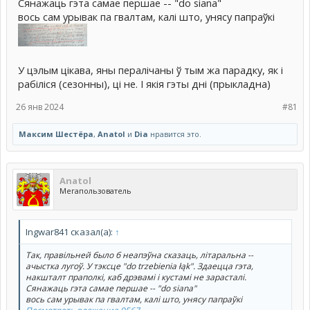
Сянажаць гэта самае першае -- "do siana"
вось сам урывак па гвалтам, калі што, унясу папраўкі
У цэлым цікава, яны пералічаны ў тым жа парадку, як і
рабіліся (сезонны), ці не. І якія гэты дні (прыкладна)
26 янв 2024
#81
Максим Шестёра
,
Anatol
и
Dia
нравится это.
Anatol
Мегапользователь
Ingwar841 сказал(а):
↑
Так, правільней было б неапэўна сказаць, літаральна --
ачыстка лугоў. У тэксце "do trzebienia łąk". Здаецца гэта,
накшталт праполкі, каб дрэвамі і кустамі не зарасталі.
Сянажаць гэта самае першае -- "do siana"
вось сам урывак па гвалтам, калі што, унясу папраўкі