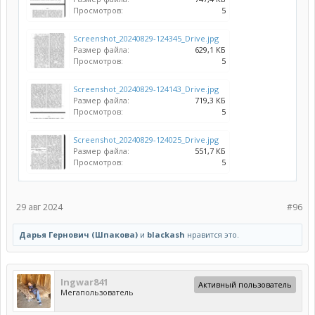
Просмотров:
5
Screenshot_20240829-124345_Drive.jpg
Размер файла:
629,1 КБ
Просмотров:
5
Screenshot_20240829-124143_Drive.jpg
Размер файла:
719,3 КБ
Просмотров:
5
Screenshot_20240829-124025_Drive.jpg
Размер файла:
551,7 КБ
Просмотров:
5
29 авг 2024
#96
Дарья Гернович (Шпакова)
и
blackash
нравится это.
Ingwar841
Активный пользователь
Мегапользователь