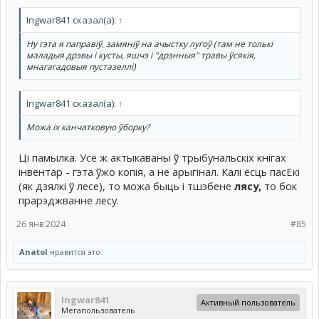
ачысткаў лугоў і раскідваннем пагнояў па панскім раллям.
Думаю, можна прыкладна дакладныя даты вылічыць (нейкі
Ingwar841 сказал(а):
↑
інтэрвал), калі гэта магло адбывацца і па логіцы зразумець, шт
одакладна мелася на ўвазе. Але здаецца гэта як раз нешта з
Ну гэта я паправіў, замяніў на ачыстку лугоў (там не толькі
палямі (сельскагаспадарчымі звязана). Можа іх канчатковую
маладыя дрэвы і кусты, яшчэ і "дрэнныя" травы ўсякія,
ўборку?
мнагагадовыя пустазеллі)
Ingwar841 сказал(а):
↑
Можа іх канчатковую ўборку?
Ці памылка. Усё ж актыкаваны ў трыбунальскіх кнігах
інвентар - гэта ўжо копія, а не арыгінал. Калі ёсць пасЕкі
(як дзялкі ў лесе), то можа быць і тшэбене
лясу,
то бок
прарэджванне лесу.
26 янв 2024
#85
Anatol
нравится это.
Ingwar841
Активный пользователь
Мегапользователь