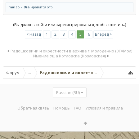
malco
и
Dia
нравится это.
(Вы должны войти или зарегистрироваться, чтобы ответить.)
< Назад
1
2
3
4
5
6
Вперёд >
<
Радошковичи и окрестности в архиве г. Молодечно (ЗГАМол)
|
Имение Уша Котловска (Козловская)
>
Форум
...
Радошковичи и окрестности
Russian (RU)
Обратная связь
Помощь
FAQ
Условия и правила