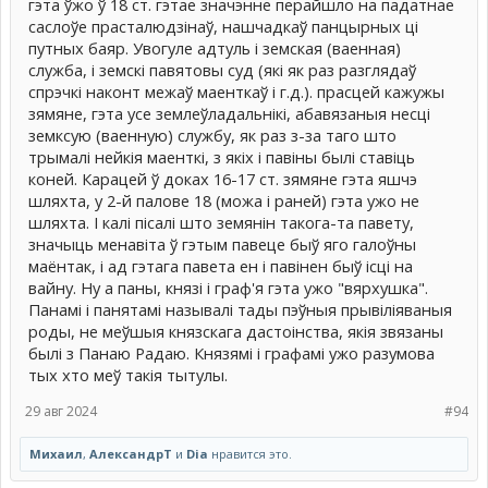
гэта ўжо ў 18 ст. гэтае значэнне перайшло на падатнае
саслоўе прасталюдзінаў, нашчадкаў панцырных ці
путных баяр. Увогуле адтуль і земская (ваенная)
служба, і земскі павятовы суд (які як раз разглядаў
спрэчкі наконт межаў маенткаў і г.д.). прасцей кажужы
зямяне, гэта усе землеўладальнікі, абавязаныя несці
земксую (ваенную) службу, як раз з-за таго што
трымалі нейкія маенткі, з якіх і павіны былі ставіць
коней. Карацей ў доках 16-17 ст. зямяне гэта яшчэ
шляхта, у 2-й палове 18 (можа і раней) гэта ужо не
шляхта. І калі пісалі што земянін такога-та павету,
значыць менавіта ў гэтым павеце быў яго галоўны
маёнтак, і ад гэтага павета ен і павінен быў ісці на
вайну. Ну а паны, князі і граф'я гэта ужо "вярхушка".
Панамі і панятамі называлі тады пэўныя прывіліяваныя
роды, не меўшыя князскага дастоінства, якія звязаны
былі з Панаю Радаю. Князямі і графамі ужо разумова
тых хто меў такія тытулы.
29 авг 2024
#94
Михаил
,
АлександрТ
и
Dia
нравится это.