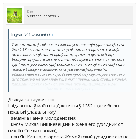
Dia
Мегапользователь
Ingwar841 сказал(а):
↑
Так зямянамі ў той час называлі усіх землеўладальнікаў, гэта
ўжо ў 18 ст. гэтае значэнне перайшло на падатнае саслоўе
прасталюдзінаў, нашчадкаў панцырных ці путных баяр.
Увогуле адтуль і земская (ваенная) служба, і земскі павятовы
суд (які як раз разглядаў спрэчкі наконт межаў маенткаў і г.д.).
прасцей кажужы зямяне, гэта усе землеўладальнікі,
абавязаныя несці земксую (ваенную) службу, як раз з-за таго
што трымалі нейкія маенткі, з якіх і павіны былі ставіць коней.
Карацей ў доках 16-17 ст. зямяне гэта яшчэ шляхта, у 2-й
Нажмите, чтобы раскрыть...
палове 18 (можа і раней) гэта ужо не шляхта. І калі пісалі што
земянін такога-та павету, значыць менавіта ў гэтым павеце
Дзякуй за тлумачэнні.
быў яго галоўны маёнтак, і ад гэтага павета ен і павінен быў
ісці на вайну. Ну а паны, князі і граф'я гэта ужо "вярхушка".
І відавочна ў маёнтка Дэксняны ў 1582 годзе было
Панамі і панятамі называлі тады пэўныя прывіліяваныя роды,
некалькі ўладальнікаў:
не меўшыя князскага дастоінства, якія звязаны былі з Панаю
- земянка Ганна Молоденовна;
Радаю. Князямі і графамі ужо разумова тых хто меў такія
- князь Михал Вишневецкий и жена его (урядник от
тытулы.
них Ян Светиховский);
- пан Ян Кишка, староста Жомойтский (урядник его по