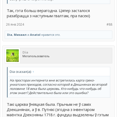
Так, гэта больш верагодна. Цяпер засталося
разабрацца з наступным гвалтам, пра пасекі)
26 янв 2024
#88
Dia
,
Михаил
и
Anatol
нравится это.
Dia
Мегапользователь
Dia сказал(а):
↑
На просторах интернета мне встретилась карта греко-
униатских приходов, согласно которой в Декшнянах во второй
половине 18 века была церковь. Кто-нибудь что-нибудь об
этом знает? Действительно была или это ошибка?
Такі царква ўніяцкая была. Прычым не ў саміх
Дзекшнянах, а ў в. Путнікі (згодна з інвентаром
маёнтка Дзексняны 1718 г. фундуш выдзелены ў гэтым