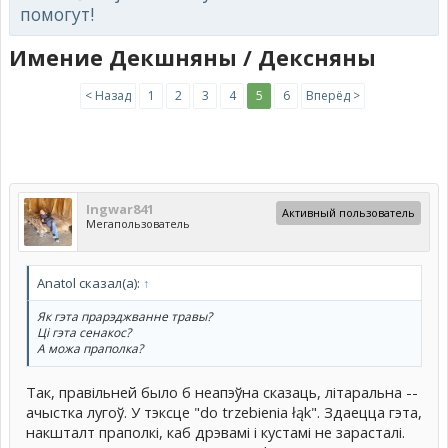
помогут!
Имение Декшняны / Дексняны
< Назад
1
2
3
4
5
6
Вперёд >
Ingwar841
Активный пользователь
Мегапользователь
Anatol сказал(а):
↑
Як гэта прарэджванне травы?
Ці гэта сенакос?
А можа праполка?
Так, правільней было б неапэўна сказаць, літаральна --
ачыстка лугоў. У тэксце "do trzebienia łąk". Здаецца гэта,
накшталт праполкі, каб дрэвамі і кустамі не зарасталі.