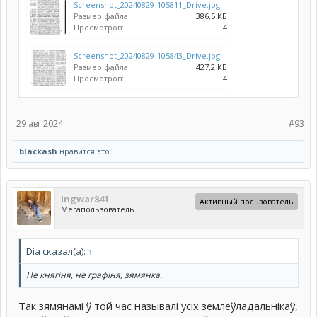
Screenshot_20240829-105811_Drive.jpg
Размер файла:
386,5 КБ
Просмотров:
4
Screenshot_20240829-105843_Drive.jpg
Размер файла:
427,2 КБ
Просмотров:
4
29 авг 2024
#93
blackash
нравится это.
Ingwar841
Активный пользователь
Мегапользователь
Dia сказал(а):
↑
Не княгіня, не графіня, зямянка.
Так зямянамі ў той час называлі усіх землеўладальнікаў,