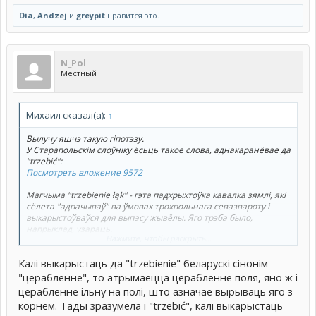
Dia
,
Andzej
и
greypit
нравится это.
N_Pol
Местный
Михаил сказал(а):
↑
Вылучу яшчэ такую гіпотэзу.
У Старапольскім слоўніку ёсьць такое слова, аднакаранёвае да
"trzebić":
Посмотреть вложение 9572
Магчыма "trzebienie łąk" - гэта падхрыхтоўка кавалка зямлі, які
сёлета "адпачываў" ва ўмовах трохпольнага севазвароту і
выкарыстоўваўся для выпасу жывёлы. Яго трэба было,
напрыклад, узараць.
Нажмите, чтобы раскрыть...
Наконт "ачысткі лугоў" ад дрэваў і кустоўя: колькі часу правёў у
Калі выкарыстаць да "trzebienie" беларускі сінонім
вёсцы, але ніколі не бачыў, каб хтосьці такім займаўся. Калі луг
выкарыстоўваецца як сенажаць - уся паростка дрэваў адразу
"церабленне", то атрымаецца церабленне поля, яно ж і
скошваецца яшчэ на стыдыі маленькага дубчыку, а калі на
церабленне ільну на полі, што азначае вырываць яго з
лугу пасвіцца жывёла - усё гэта ў момант выядаецца і
корнем. Тады зразумела і "trzebić", калі выкарыстаць
вытоптваецца.