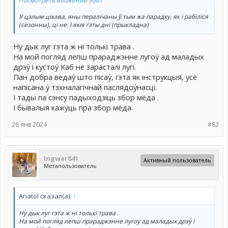
Посмотреть вложение 9567
У цэлым цікава, яны пералічаны ў тым жа парадку, як і рабіліся
(сезонны), ці не. І якія гэты дні (прыкладна)
Ну дык луг гэта ж ні толькі трава .
На мой погляд лепш прараджэнне лугоу́ ад маладых
дрэу́ і кустоу́ Каб не зарасталі лугі.
Пан добра ведау́ што пісау́, гэта як інструкцыя, усё
напісана у́ тэхналагічнай паслядоу́насці.
І тады па сэнсу падыходзіць збор мёда .
І бывалыя кажуць пра збор мёда.
26 янв 2024
#82
Ingwar841
Активный пользователь
Мегапользователь
Anatol сказал(а):
↑
Ну дык луг гэта ж ні толькі трава .
На мой погляд лепш прараджэнне лугоу́ ад маладых дрэу́ і