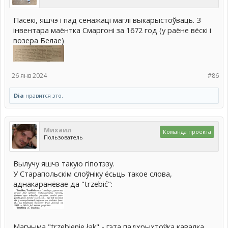
Пасекі, яшчэ і пад сенажаці маглі выкарыстоўваць. З
інвентара маёнтка Смаргоні за 1672 год (у раёне вёскі і
возера Белае)
26 янв 2024
#86
Dia
нравится это.
Михаил
Команда проекта
Пользователь
Вылучу яшчэ такую гіпотэзу.
У Старапольскім слоўніку ёсьць такое слова,
аднакаранёвае да "trzebić":
Магчыма "trzebienie łąk" - гэта падхрыхтоўка кавалка