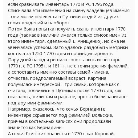
если сравнивать инвентарь 1770 и РС 1795 года.
Списывала эти изменения на смену владельцев имения
- они могли перевести в Путники людей из других
своих владений и наоборот.
Потом была попытка получить сканы инвентаря 1770
года (так как в наличии имелся только список имен из
этого инвентаря, сделанный Е. Анищенко), но она не
увенчалась успехом. Зато удалось раздобыть метрики
костела за 1750-1770 годы и проиндексировать.
Пару дней назад я решила сопоставить инвентарь
1770 г. с РС 1795 г. и 1811 г. не с точки зрения фамилий,
а сопоставить именно составы семей - имена,
отчества, предполагаемый возраст. Картина
получилась интересной - три семьи, которые как я
считала, появились в Путниках после 1770 года, как
оказалось, жили там и раньше, просто были записаны
под другими фамилиями.
Например, оказалось, что семья Бернадин в
инвентаре скрывается под фамилией Вольские,
причем в костельных записях они продолжали
значится как Бернадины.
А семья Ясинских значится в 1770 г. как Коровай,