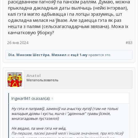
раскідваннем пагнояў па панскім раллям. Думаю, можна
прыкладна дакладныя даты вылічыць (нейкі інтэрвал),
калі гэта магло адбывацца і па логіцы зразумець, шт
одакладна мелася на ўвазе. Але здаецца гэта як раз
нешта з палямі (сельскагаспадарчымі звязана). Можа іх
канчатковую ўборку?
26 янв 2024
#83
Dia
,
Максим Шестёра
,
Михаил
и
ещё 1-му
нравится это.
Anatol
Мегапользователь
Ingwar841 сказал(а):
↑
Ну гэта я паправіў, замяніў на ачыстку лугоў (там не толькі
маладыя дрэвы і кусты, яшчэ і "дрэнныя" травы ўсякія,
мнагагадовыя пустазеллі)
Ня ведаю, па мне гэта не мёд.
Па-першае, пасекі раней мелі і іншае значэнне, пра яго пісаў