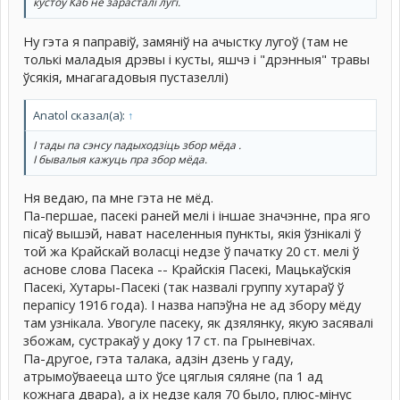
кустоу́ Каб не зарасталі лугі.
Ну гэта я паправіў, замяніў на ачыстку лугоў (там не
толькі маладыя дрэвы і кусты, яшчэ і "дрэнныя" травы
ўсякія, мнагагадовыя пустазеллі)
Anatol сказал(а):
↑
І тады па сэнсу падыходзіць збор мёда .
І бывалыя кажуць пра збор мёда.
Ня ведаю, па мне гэта не мёд.
Па-першае, пасекі раней мелі і іншае значэнне, пра яго
пісаў вышэй, нават населенныя пункты, якія ўзнікалі ў
той жа Крайскай воласці недзе ў пачатку 20 ст. мелі ў
аснове слова Пасека -- Крайскія Пасекі, Мацькаўскія
Пасекі, Хутары-Пасекі (так назвалі группу хутараў ў
перапісу 1916 года). І назва напэўна не ад збору мёду
там узнікала. Увогуле пасеку, як дзялянку, якую засявалі
збожам, сустракаў у доку 17 ст. па Грыневічах.
Па-другое, гэта талака, адзін дзень у гаду,
атрымоўваееца што ўсе цяглыя сяляне (па 1 ад
кожнага двара), а іх недзе каля 70 было, плюс-мінус