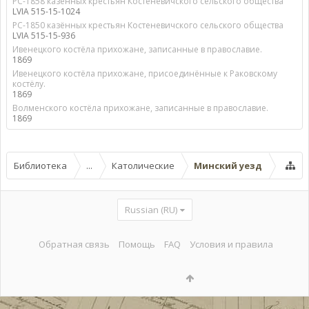
РС-1858 казённых крестьян Костеневичского сельского общества
LVIA 515-15-1024
РС-1850 казённых крестьян Костеневичского сельского общества
LVIA 515-15-936
Ивенецкого костёла прихожане, записанные в православие.
1869
Ивенецкого костёла прихожане, присоединённые к Раковскому
костёлу.
1869
Волменского костёла прихожане, записанные в православие.
1869
Библиотека
...
Католические
Минский уезд
Russian (RU)
Обратная связь
Помощь
FAQ
Условия и правила