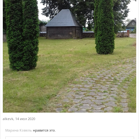
alkevk
,
14 июл 2020
Марина Ковель
нравится это.