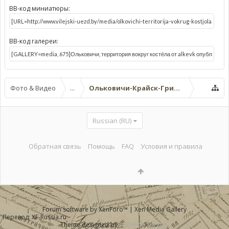
BB-код миниатюры:
BB-код галереи:
Фото & Видео
...
Ольковичи-Крайск-Гриневичи-Стрия
Russian (RU)
Обратная связь
Помощь
FAQ
Условия и правила
Forum software by XenForo™
|
Xen Media Gallery
Перевод:
XF-Russia.ru
Theme designed by
Audentio Design
.