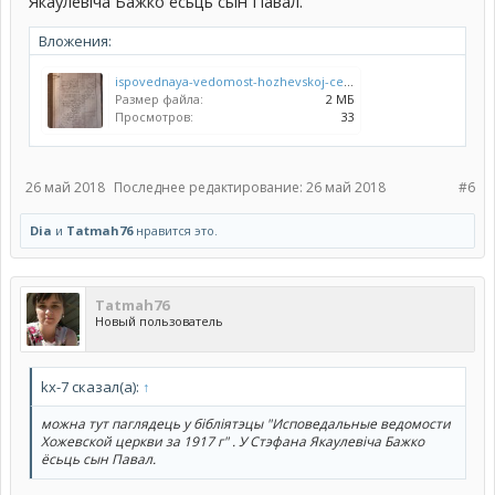
Якаулевiча Бажко ёсьць сын Павал.
Вложения:
ispovednaya-vedomost-hozhevskoj-cerkvi-za-1917-god-list024.JPG
Размер файла:
2 МБ
Просмотров:
33
26 май 2018
Последнее редактирование:
26 май 2018
#6
Dia
и
Тatmah76
нравится это.
Тatmah76
Новый пользователь
kx-7 сказал(а):
↑
можна тут паглядець у бiблiятэцы "Исповедальные ведомости
Хожевской церкви за 1917 г" . У Стэфана Якаулевiча Бажко
ёсьць сын Павал.