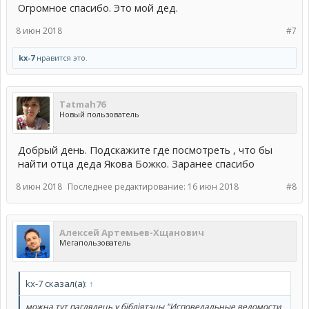
Огромное спасибо. Это мой дед.
8 июн 2018
#7
kx-7
нравится это.
Тatmah76
Новый пользователь
Добрый день. Подскажите где посмотреть , что бы
найти отца деда Якова Божко. Заранее спасибо
8 июн 2018
Последнее редактирование:
16 июн 2018
#8
Алексей Артемьев-Хщанович
Мегапользователь
kx-7 сказал(а):
↑
можна тут паглядець у бiблiятэцы "Исповедальные ведомости