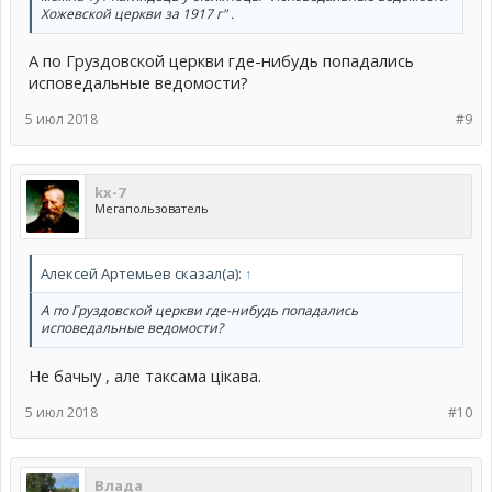
Хожевской церкви за 1917 г" .
А по Груздовской церкви где-нибудь попадались
исповедальные ведомости?
5 июл 2018
#9
kx-7
Мегапользователь
Алексей Артемьев сказал(а):
↑
А по Груздовской церкви где-нибудь попадались
исповедальные ведомости?
Не бачыу , але таксама цiкава.
5 июл 2018
#10
Влада