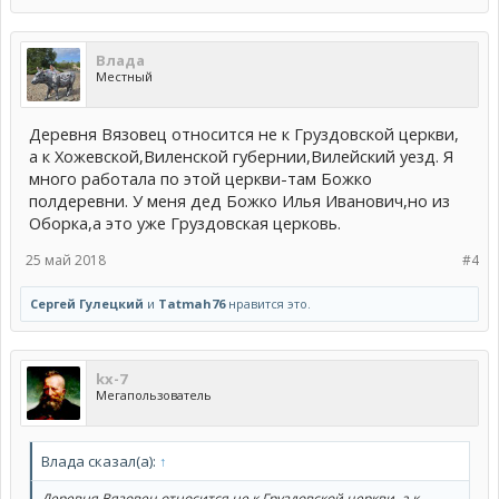
Влада
Местный
Деревня Вязовец относится не к Груздовской церкви,
а к Хожевской,Виленской губернии,Вилейский уезд. Я
много работала по этой церкви-там Божко
полдеревни. У меня дед Божко Илья Иванович,но из
Оборка,а это уже Груздовская церковь.
25 май 2018
#4
Сергей Гулецкий
и
Тatmah76
нравится это.
kx-7
Мегапользователь
Влада сказал(а):
↑
Деревня Вязовец относится не к Груздовской церкви, а к