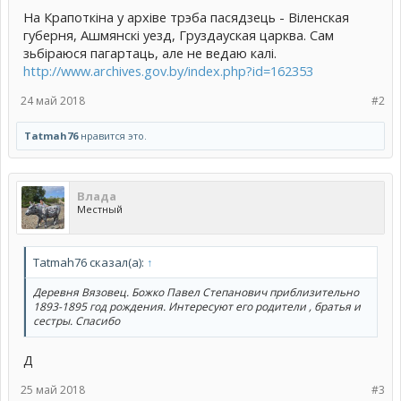
На Крапоткiна у архiве трэба пасядзець - Вiленская
губерня, Ашмянскi уезд, Груздауская царква. Сам
зьбiраюся пагартаць, але не ведаю калi.
http://www.archives.gov.by/index.php?id=162353
24 май 2018
#2
Тatmah76
нравится это.
Влада
Местный
Тatmah76 сказал(а):
↑
Деревня Вязовец. Божко Павел Степанович приблизительно
1893-1895 год рождения. Интересуют его родители , братья и
сестры. Спасибо
Д
25 май 2018
#3