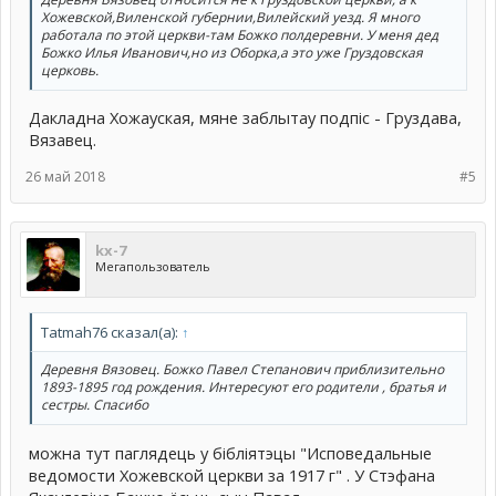
Хожевской,Виленской губернии,Вилейский уезд. Я много
работала по этой церкви-там Божко полдеревни. У меня дед
Божко Илья Иванович,но из Оборка,а это уже Груздовская
церковь.
Дакладна Хожауская, мяне заблытау подпiс - Груздава,
Вязавец.
26 май 2018
#5
kx-7
Мегапользователь
Тatmah76 сказал(а):
↑
Деревня Вязовец. Божко Павел Степанович приблизительно
1893-1895 год рождения. Интересуют его родители , братья и
сестры. Спасибо
можна тут паглядець у бiблiятэцы "Исповедальные
ведомости Хожевской церкви за 1917 г" . У Стэфана