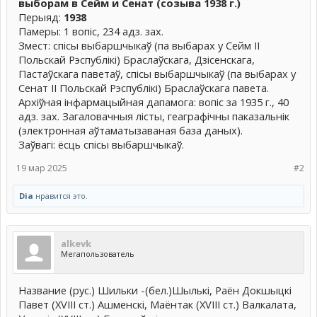
выборам в Сейм и Сенат (созыва 1938 г.)
Перыяд:
1938
Памеры: 1 вопіс, 234 адз. зах.
Змест: спісы выбаршчыкаў (па выбарах у Сейм ІІ
Польскай Рэспублікі) Браслаўскага, Дзісенскага,
Пастаўскага паветаў, спісы выбаршчыкаў (па выбарах у
Сенат ІІ Польскай Рэспублікі) Браслаўскага павета.
Архіўная інфармацыйная дапамога: вопіс за 1935 г., 40
адз. зах. Загаловачныя лісты, геаграфічны паказальнік
(электронная аўтаматызаваная база даных).
Заўвагі: ёсць спісы выбаршчыкаў.
19 мар 2025
#2
Dia
нравится это.
alkevk
Мегапользователь
Название (рус.) Шильки -(бел.)Шылькі, Раён Докшыцкі
Павет (XVIII ст.) Ашменскі, Маёнтак (XVIII ст.) Валкалата,