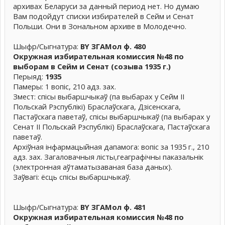
архивах Беларуси за данный период нет. Но думаю
Вам подойдут списки избирателей в Сейм и Сенат
Польши. Они в Зональном архиве в Молодечно.
Шыфр/Сыгнатура:
BY ЗГАМол ф. 480
Окружная избирательная комиссия №48 по
выборам в Сейм и Сенат (созыва 1935 г.)
Перыяд:
1935
Памеры: 1 вопіс, 210 адз. зах.
Змест: спісы выбаршчыкаў (па выбарах у Сейм ІІ
Польскай Рэспублікі) Браслаўскага, Дзісенскага,
Пастаўскага паветаў, спісы выбаршчыкаў (па выбарах у
Сенат ІІ Польскай Рэспублікі) Браслаўскага, Пастаўскага
паветаў.
Архіўная інфармацыйная дапамога: вопіс за 1935 г., 210
адз. зах. Загаловачныя лісты,геаграфічны паказальнік
(электронная аўтаматызаваная база даных).
Заўвагі: ёсць спісы выбаршчыкаў.
Шыфр/Сыгнатура:
BY ЗГАМол ф. 481
Окружная избирательная комиссия №48 по