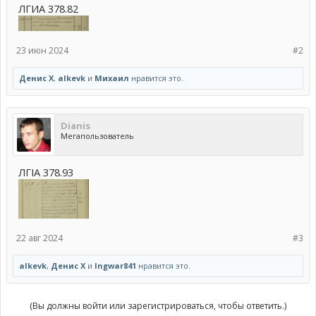
ЛГИА 378.82
23 июн 2024
#2
Денис Х
,
alkevk
и
Михаил
нравится это.
Dianis
Мегапользователь
ЛГІА 378.93
22 авг 2024
#3
alkevk
,
Денис Х
и
Ingwar841
нравится это.
(Вы должны войти или зарегистрироваться, чтобы ответить.)