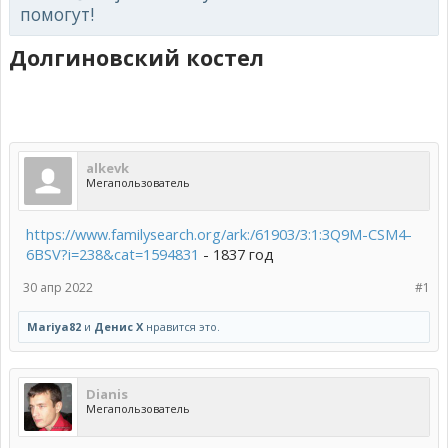
помогут!
Долгиновский костел
alkevk
Мегапользователь
https://www.familysearch.org/ark:/61903/3:1:3Q9M-CSM4-
6BSV?i=238&cat=1594831
- 1837 год
30 апр 2022
#1
Mariya82
и
Денис Х
нравится это.
Dianis
Мегапользователь