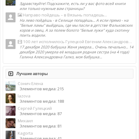
Здравствуйте! Подскажите, есть ли у вас фото всей книги
или только нужные вам страницы?
Направо пойдешь – в Вязынь попадешь...
На лево пойдёшь - в Селище попадёшь... А если прямо - на
"Белые ламы" выйдешь, где мы пасли в детстве Фальковских
коров и овец. А за полем болото "Белые лужи" куда скотину
поить водили.
100 лет исполнилось Гулецкой Евгении Александровне, самой старой жительнице деревни Фальки
17 декабря 2020 бабушка Женя умерла... Очень печально... 14
декабря 2020 умерла её младшая родная сестра (на 4 года)
Галина Александровна Галко, моя бабушка...
Лучшие авторы
Сонич Елена
Элементов медиа: 215
lazova
Элементов медиа: 188
Сергей Гулецкий
Элементов медиа: 87
Михаил
Элементов медиа: 81
Kagorta
Элементов медиа: 41