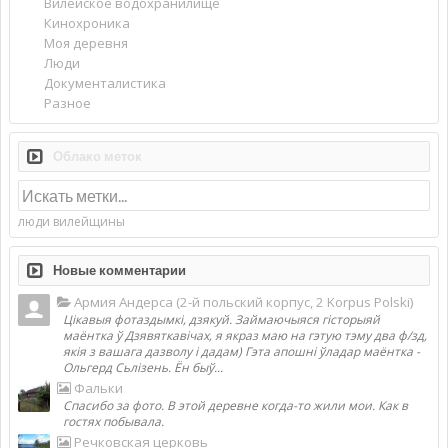
Вилейское водохранилище
Кинохроника
Моя деревня
Люди
Документалистика
Разное
Облако меток
люди вилейщины
Новые комментарии
Армия Андерса (2-й польский корпус, 2 Korpus Polski)
Цікавыя фотаздымкі, дзякуй. Займаючыяся гісторыяй
маёнтка ў Дзявяткавічах, я якраз маю на гэтую тэму два ф/зд,
якія з вашага дазволу і дадам) Гэта апошні ўладар маёнтка -
Ольгерд Сьлізень. Ён быў...
Фальки
Спасибо за фото. В этой деревне когда-то жили мои. Как в
гостях побывала.
Речковская церковь