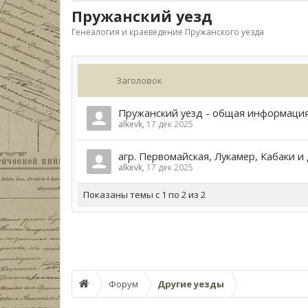
Пружанский уезд
Генеалогия и краеведение Пружанского уезда
Заголовок
Пружанский уезд - общая информация
alkevk
,
17 дек 2025
агр. Первомайская, Лукамер, Кабаки и 
alkevk
,
17 дек 2025
Показаны темы с 1 по 2 из 2
Форум
Другие уезды