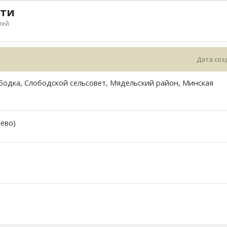
сти
лей
Дата соз
бодка, Слободской сельсовет, Мядельский район, Минская
ево)