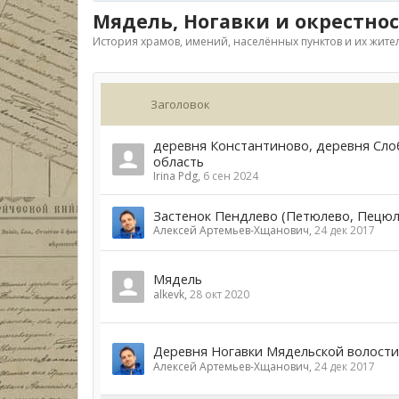
Мядель, Ногавки и окрестно
История храмов, имений, населённых пунктов и их жите
Заголовок
деревня Константиново, деревня Сло
область
Irina Pdg
,
6 сен 2024
Застенок Пендлево (Петюлево, Пецюл
Алексей Артемьев-Хщанович
,
24 дек 2017
Мядель
alkevk
,
28 окт 2020
Деревня Ногавки Мядельской волости
Алексей Артемьев-Хщанович
,
24 дек 2017